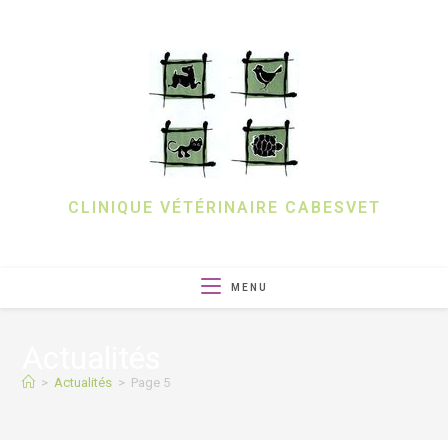
Skip
to
content
CLINIQUE VÉTÉRINAIRE CABESVET
MENU
Actualités
>
Actualités
>
Page 5