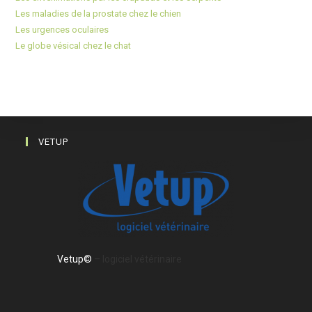
Les maladies de la prostate chez le chien
Les urgences oculaires
Le globe vésical chez le chat
VETUP
Vetup©
– logiciel vétérinaire