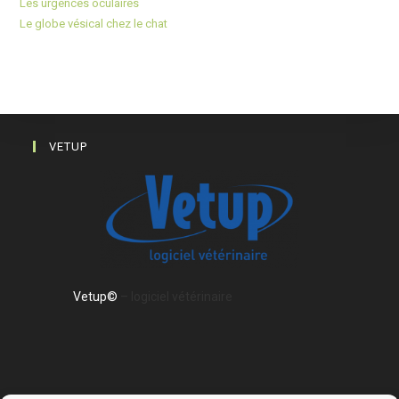
Les urgences oculaires
Le globe vésical chez le chat
VETUP
Vetup©
– logiciel vétérinaire