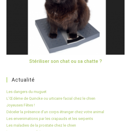
Stériliser son chat ou sa chatte ?
Actualité
Les dangers du muguet
L’Œdème de Quincke ou urticaire facial chez le chien
Joyeuses Fêtes !
Déceler la présence d’un corps étranger chez votre animal
Les envenimations par les crapauds et les serpents
Les maladies de la prostate chez le chien