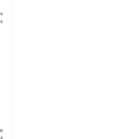
es
és
si
 à