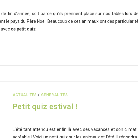
 fin d’année, soit parce qu’ils prennent place sur nos tables lors d
ent le pays du Père Noël. Beaucoup de ces animaux ont des particularit
r avec
ce petit quiz
…
ACTUALITÉS
/
GÉNÉRALITÉS
Petit quiz estival !
L’été tant attendu est enfin là avec ses vacances et son climat 
agréable ! Voici un petit quiz sur les animaux et l’été. Il répondra