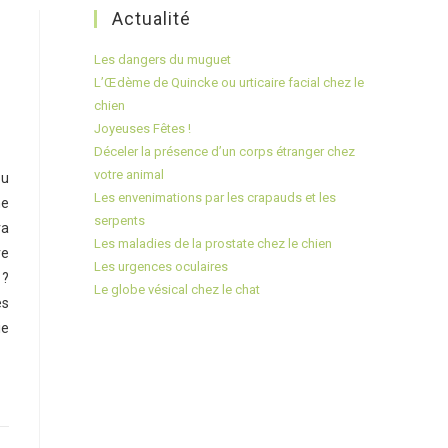
Actualité
Les dangers du muguet
L’Œdème de Quincke ou urticaire facial chez le
chien
Joyeuses Fêtes !
Déceler la présence d’un corps étranger chez
votre animal
ou
Les envenimations par les crapauds et les
ne
serpents
ra
Les maladies de la prostate chez le chien
re
Les urgences oculaires
 ?
Le globe vésical chez le chat
es
ie