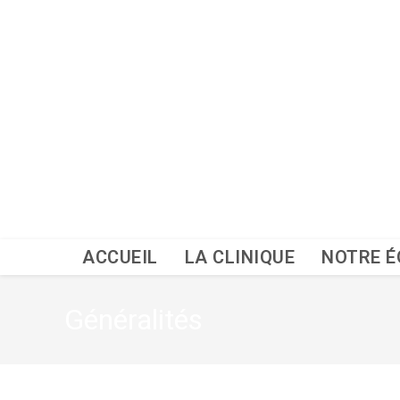
Skip
to
content
ACCUEIL
LA CLINIQUE
NOTRE É
Généralités