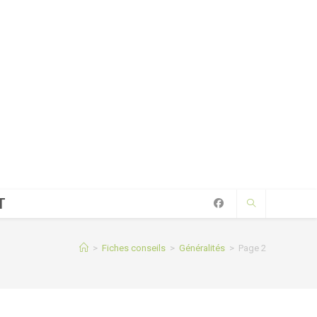
T
>
Fiches conseils
>
Généralités
>
Page 2