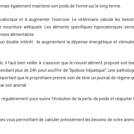
e mais également maintenir son poids de forme sur le long terme.
 calorique et à augmenter l’exercice. Le vétérinaire calcule les besoi
e nourriture adéquate. Les aliments spécifiques hypocaloriques sero
enses alimentaires.
nt un double intérêt : ils augmentent la dépense énergétique et stimule
 il faut bien veiller à s’assurer que le nouvel aliment proposé soit bi
ndant plus de 24h peut souffrir de “lipidose hépatique”, une patholog
s important que le propriétaire prenne soin de tenir un journal de régime q
par son animal.
 régulièrement pour suivre l’évolution de la perte de poids et réajuster 
mes vous permettant de calculer précisément les besoins de votre anim