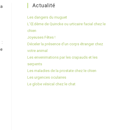
Actualité
la
Les dangers du muguet
L’Œdème de Quincke ou urticaire facial chez le
chien
Joyeuses Fêtes !
 :
Déceler la présence d’un corps étranger chez
de
votre animal
Les envenimations par les crapauds et les
serpents
Les maladies de la prostate chez le chien
Les urgences oculaires
Le globe vésical chez le chat