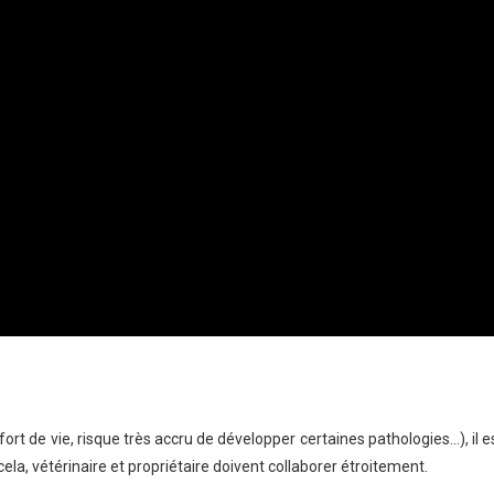
t de vie, risque très accru de développer certaines pathologies…), il e
ela, vétérinaire et propriétaire doivent collaborer étroitement.