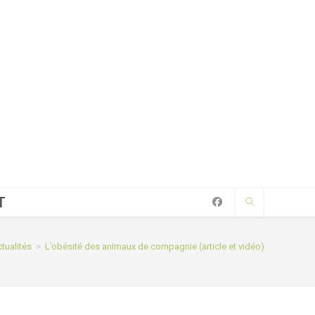
T
tualités
>
L’obésité des animaux de compagnie (article et vidéo)