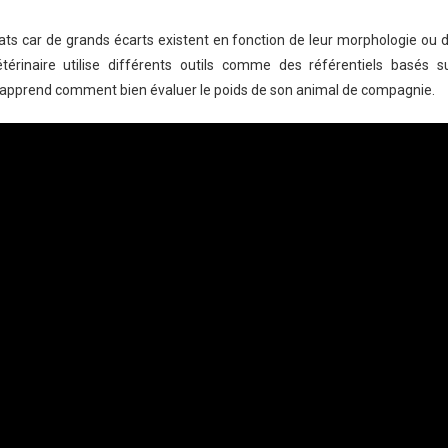
s chats car de grands écarts existent en fonction de leur morphologie ou 
vétérinaire utilise différents outils comme des référentiels basés s
ous apprend comment bien évaluer le poids de son animal de compagnie.