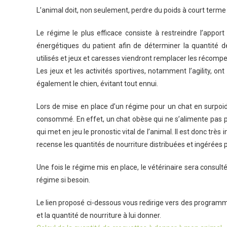
L’animal doit, non seulement, perdre du poids à court term
Le régime le plus efficace consiste à restreindre l’apport
énergétiques du patient afin de déterminer la quantité d
utilisés et jeux et caresses viendront remplacer les récomp
Les jeux et les activités sportives, notamment l’agility, o
également le chien, évitant tout ennui.
Lors de mise en place d’un régime pour un chat en surpoids,
consommé. En effet, un chat obèse qui ne s’alimente pas pe
qui met en jeu le pronostic vital de l’animal. Il est donc trè
recense les quantités de nourriture distribuées et ingérées 
Une fois le régime mis en place, le vétérinaire sera consulté
régime si besoin.
Le lien proposé ci-dessous vous redirige vers des program
et la quantité de nourriture à lui donner.