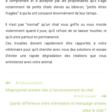
à comprendre et à accepter par les propriétaires qu’il s’agit
notamment de petits chats élevés au biberon, “petits êtres
fragiles” à qui ils ont consacré énormément de leur temps…
Il n’est pas “normal” qu’un chat vous griffe ou vous morde
violemment quand il joue, qu’il refuse de se laisser toucher, ni
qu’il urine partout en permanence.
Ces troubles doivent rapidement être rapportés à votre
vétérinaire pour qu’il cherche avec vous des solutions et essaie
d’éviter une rapide dégradation des relations que vous
entretenez avec votre animal.
Read
Article précédent
more
Malpropreté urinaire liée à l’environnement du chat
articles
Article suivant
Quelle différence entre élimination et marquage urinaire
chez le chat ?