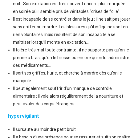
nuit…Son excitation est très souvent encore plus marquée
en soirée où il semble pris de véritables “crises de folie”.
Il est incapable de se contrôler dans le jeu : il ne sait pas jouer
sans griffer ou mordre. Les blessures qu’il inflige ne sont en
rien volontaires mais résultent de son incapacité à se
maîtriser lorsqu’il monte en excitation…
Il tolère très mal toute contrainte : il ne supporte pas qu’on le
prenne à bras, qu’on le brosse ou encore qu’on lui administre
des médicaments…
Il sort ses griffes, hurle, et cherche à mordre dès qu’on le
manipule.
Il peut également souffrir d’un manque de contrôle
alimentaire : il vole alors régulièrement de la nourriture et
peut avaler des corps étrangers.
hypervigilant
Il sursaute au moindre petit bruit
Il a besoin d’une présence pour se rassurer et suit son maître