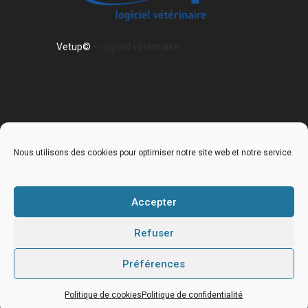
Vetup©
– logiciel vétérinaire
Nous utilisons des cookies pour optimiser notre site web et notre service.
Accueil
La clinique
Nos services
Nos équipements
Galerie de la clinique
Accepter
Museauscope
Refuser
Notre équipe
Les vétérinaires
Les ASV
Conseils vétérinaires
Actualités
Chiens
Chats
NAC
Généralités
Préférences
Contact
Politique de cookies
Politique de confidentialité