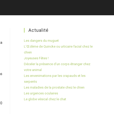
Actualité
Les dangers du muguet
la
L’Œdème de Quincke ou urticaire facial chez le
chien
Joyeuses Fêtes !
Déceler la présence d’un corps étranger chez
votre animal
ns
Les envenimations par les crapauds et les
serpents
Les maladies de la prostate chez le chien
Les urgences oculaires
Le globe vésical chez le chat
00