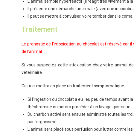
L’animal semble hyperréactif (il réagit très vivement à l
Il présente une démarche anormale (avec une incoordi
Il peut se mettre à convulser, voire tomber dans le coma.
Traitement
Le pronostic de l’intoxication au chocolat est réservé car i
de l’animal.
Si vous suspectez cette intoxication chez votre animal de
vétérinaire.
Celui-ci mettra en place un traitement symptomatique
Si l’ingestion du chocolat a eu lieu peu de temps avant la 
théobromine ou pourra procéder à un lavage gastrique.
Du charbon activé sera ensuite administré toutes les tro
par l’organisme.
L’animal sera placé sous perfusion pour lutter contre les