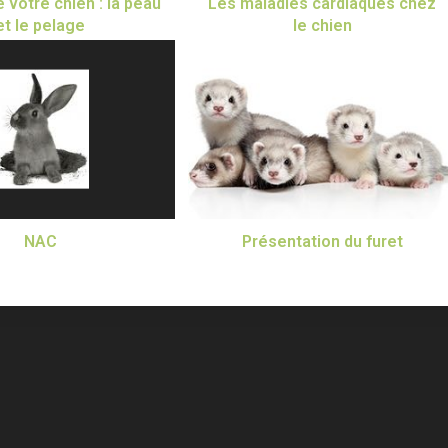
 votre chien : la peau
Les maladies cardiaques chez
et le pelage
le chien
NAC
Présentation du furet