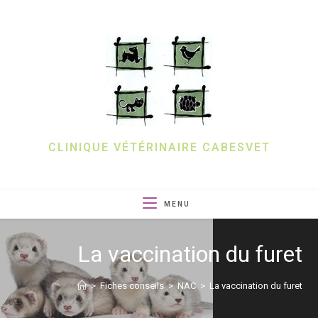
Skip
to
content
CLINIQUE VÉTÉRINAIRE CABESVET
MENU
La vaccination du furet
>
Fiches conseils
>
NAC
>
La vaccination du furet