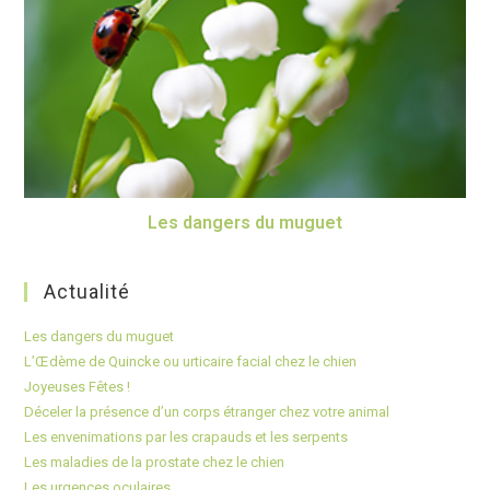
Les dangers du muguet
Actualité
Les dangers du muguet
L’Œdème de Quincke ou urticaire facial chez le chien
Joyeuses Fêtes !
Déceler la présence d’un corps étranger chez votre animal
Les envenimations par les crapauds et les serpents
Les maladies de la prostate chez le chien
Les urgences oculaires