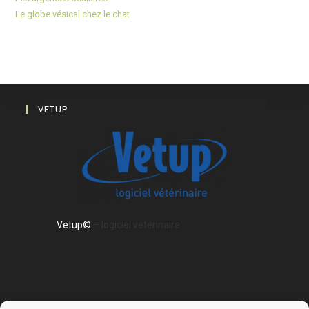
Le globe vésical chez le chat
VETUP
Vetup©
– logiciel vétérinaire