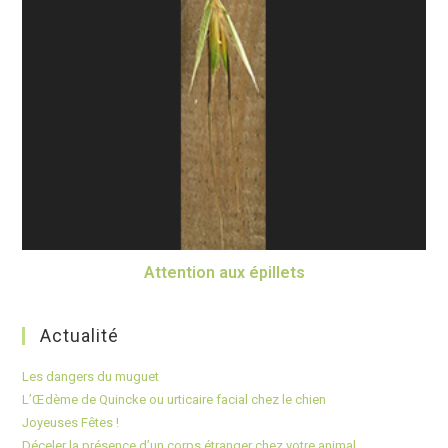
Attention aux épillets
Actualité
Les dangers du muguet
L’Œdème de Quincke ou urticaire facial chez le chien
Joyeuses Fêtes !
Déceler la présence d’un corps étranger chez votre animal