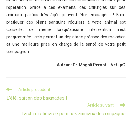
et la chirurgie, et ainsi de réunir les meilleures conditions pour
l’opération. Grâce à ces examens, des chirurgies sur des
animaux parfois très âgés peuvent être envisagées ! Faire
pratiquer des bilans sanguins réguliers à votre animal est
conseillé, ce même lorsqu’aucune intervention n’est
programmée : cela permet un dépistage précoce des maladies
et une meilleure prise en charge de la santé de votre petit
compagnon.
Auteur : Dr. Magali Pernot – Vetup®
Read
Article précédent
more
L’été, saison des baignades !
articles
Article suivant
La chimiothérapie pour nos animaux de compagnie