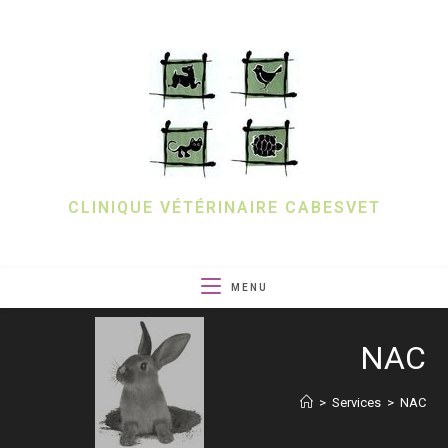
CLINIQUE VÉTÉRINAIRE CABESVET
MENU
NAC
>
Services
>
NAC