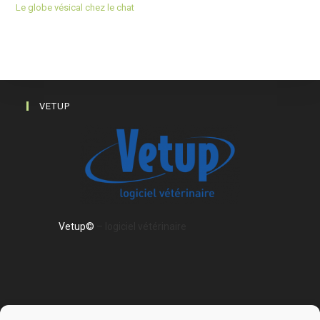
Le globe vésical chez le chat
VETUP
Vetup©
– logiciel vétérinaire