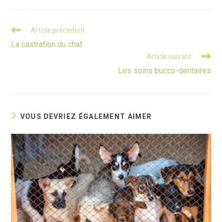
Read
Article précédent
more
La castration du chat
articles
Article suivant
Les soins bucco-dentaires
VOUS DEVRIEZ ÉGALEMENT AIMER