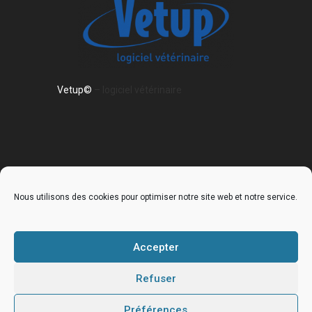
Vetup©
– logiciel vétérinaire
Nous utilisons des cookies pour optimiser notre site web et notre service.
Accueil
La clinique
Nos services
Nos équipements
Galerie de la clinique
Accepter
Museauscope
Refuser
Notre équipe
Les vétérinaires
Les ASV
Conseils vétérinaires
Actualités
Chiens
Chats
NAC
Généralités
Préférences