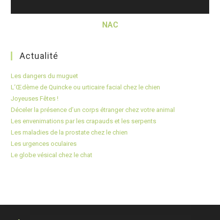
NAC
Actualité
Les dangers du muguet
L’Œdème de Quincke ou urticaire facial chez le chien
Joyeuses Fêtes !
Déceler la présence d’un corps étranger chez votre animal
Les envenimations par les crapauds et les serpents
Les maladies de la prostate chez le chien
Les urgences oculaires
Le globe vésical chez le chat